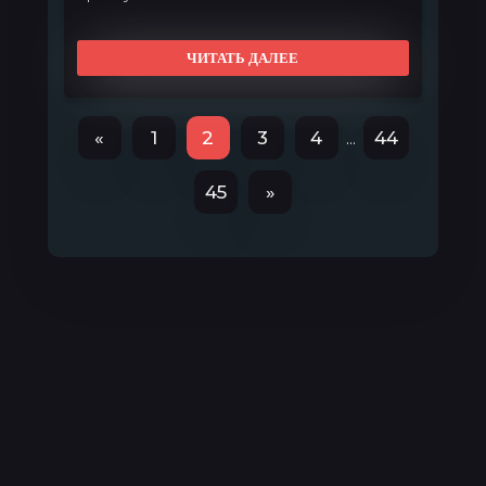
Ждём полуночи?
Всё, что я имею — лишь мечта
ЧИТАТЬ ДАЛЕЕ
Через десять лет у каждого брата по хате
Денег так много, что не нужно и пахать им
Денег так много, что мы забываем тратить
«
1
2
3
4
44
...
Без каких-либо напрягов их на целую жизнь
хватит
45
»
1001 одной моделью мы окруёенные
Они нам не нужны, у нас самые лучшие
жёны
И только лишь от близких берём трубку
телефона
Теперь к нам тянутся те, кто считал нас
прокажёнными
Не важно, понедельник иль суббота
Не важно, какой день, ведь завтра снова на
работу
Конечно, верить в чудо хорошо так
Но реальный результат мы получаем только