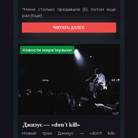
"Меня столько предавали (Е), потом еще
раз (Еще)
Я запиваю горе алкоголем
И тысячи проблем, а за ними горы
ЧИТАТЬ ДАЛЕЕ
Тянут этажами прямо за собою..."
Новости мира музыки
Джизус — «don't kill»
Новый трек Джизус — «don't kill».