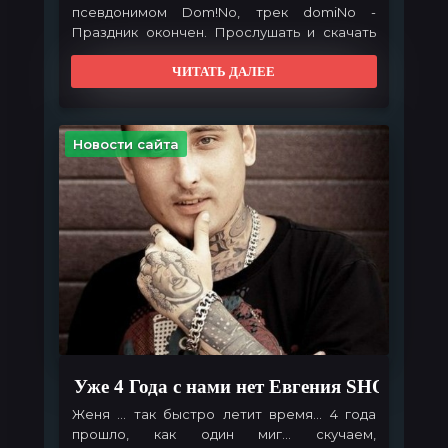
псевдонимом Dom!No, трек
domiNo
-
Праздник окончен. Прослушать и скачать
можно у нас на сайте, приятного
прослушивания!
ЧИТАТЬ ДАЛЕЕ
Новости сайта
Уже 4 Года с нами нет Евгения SHOT Иль
Женя
... так быстро летит время... 4 года
прошло, как один миг... скучаем,