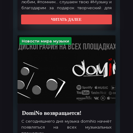
любим,
#помним
... слушаем твою
#Музыку
и
благодарим за подарок творческий для
нас... там твой
#голос
, тепло твоей
души...
#спасибо
ЧИТАТЬ ДАЛЕЕ
родной, покойся с миром...
#Shot
#ПодНомером13
#ЗапомниМеняМолодым
#Све
Новостная статья:
ссылка на wikinews.org
Новости мира музыки
Официальная
группа:
https://vk.com/club15121754
DomiNo возвращается!
С сегодняшнего дня музыка
domiNo
начнёт
появляться на всех музыкальных