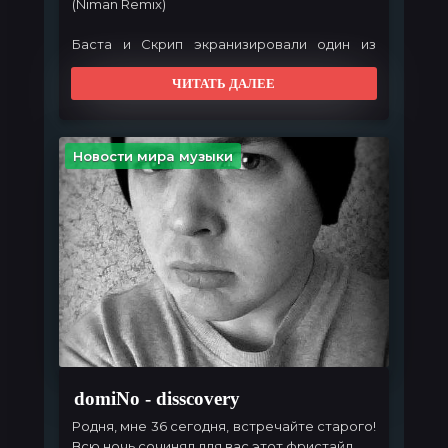
(Niman Remix)
Баста и Скрип экранизировали один из
ремиксов, который вошёл в недавний
сборник.
ЧИТАТЬ ДАЛЕЕ
Новости мира музыки
domiNo - disscovery
Родня, мне 36 сегодня, встречайте старого!
Всю ночь сочинял для вас этот фристайл.