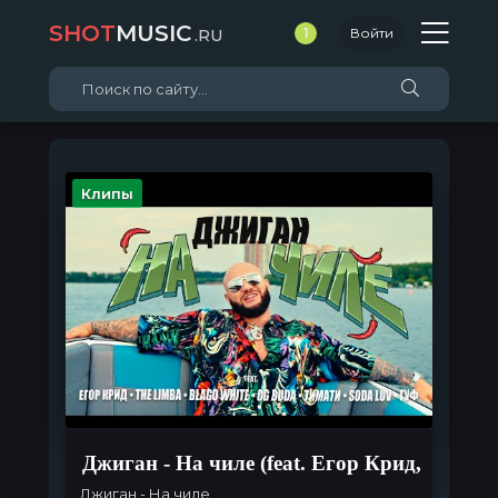
SHOT
MUSIC
.RU
1
Войти
Клипы
Джиган - На чиле (feat. Егор Крид, The L
Джиган - На чиле