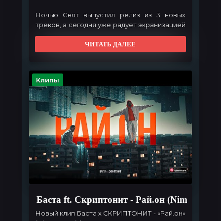
Ночью Свят выпустил релиз из 3 новых
треков, а сегодня уже радует экранизацией
заглавной песни!
ЧИТАТЬ ДАЛЕЕ
Необычно, экспериментально и
атмосферно.
Клипы
Баста ft. Скриптонит - Рай.он (Niman Remi
Новый клип Баста х
СКРИПТОНИТ
- «Рай.он»