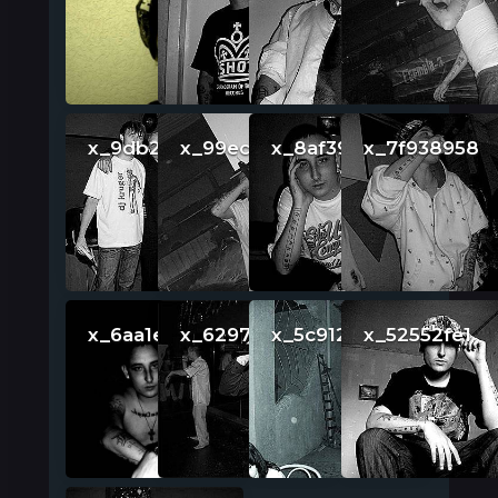
x_9db2cbd3
x_99ecaa83
x_8af3915c
x_7f938958
x_6aa1ea7f
x_62971220
x_5c912b1c
x_52552fe1