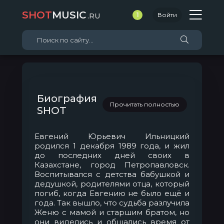
SHOT
MUSIC
.RU
1
Войти
Биография
Прочитать полностью
SHOT
Евгений Юрьевич Ильницкий
родился 1 декабря 1989 года, и жил
до последних дней своих в
Казахстане, город Петропавловск.
Воспитывался с детства бабушкой и
дедушкой, родителями отца, который
погиб, когда Евгению не было ещё и
года. Так вышло, что судьба разлучила
Женю с мамой и старшим братом, но
они виделись и общались время от