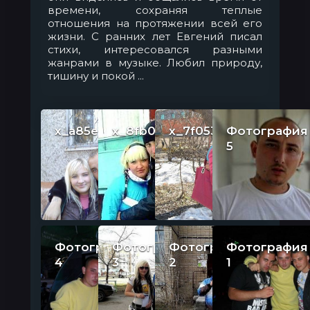
времени, сохраняя теплые
отношения на протяжении всей его
жизни. С ранних лет Евгений писал
стихи, интересовался разными
жанрами в музыке. Любил природу,
тишину и покой ...
x_a85e1e2e
x_8fb09086
x_7f0532d7
Фотография
5
Фотография
Фотография
Фотография
Фотография
4
3
2
1