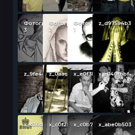
Фотография
Фотография
Фотография
z_d97594b3
3
2
1
z_9fe4c0af
z_0aacfa4c
x_e0f3b23e
x_d140fbbf
x_c36d2150
x_c0f2bae5
x_c0b79b30
x_abe0b503