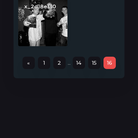
x_2d18e130
«
1
2
14
15
16
...