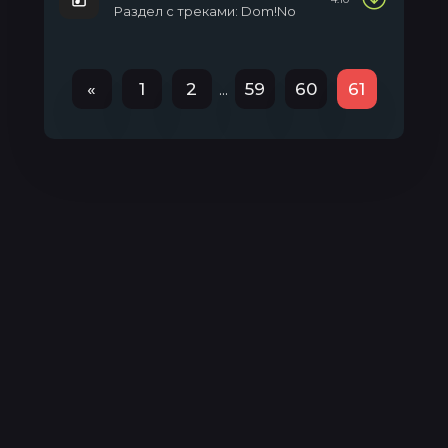
Раздел с треками: Dom!No
«
1
2
59
60
61
...