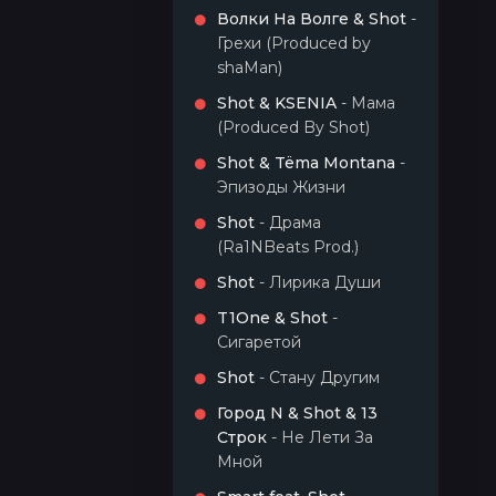
Волки На Волге & Shot
-
Грехи (Produced by
shaMan)
Shot & KSENIA
- Мама
(Produced By Shot)
Shot & Tëma Montana
-
Эпизоды Жизни
Shot
- Драма
(Ra1NBeats Prod.)
Shot
- Лирика Души
T1One & Shot
-
Сигаретой
Shot
- Стану Другим
Город N & Shot & 13
Строк
- Не Лети За
Мной