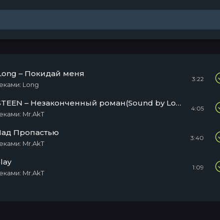
 Long – Покидай меня
3:22
еками: Long
Mr.Akt ft. STEEN – Незаконченный роман(Sound by Long)
4:05
еками: Mr.AkT
 Над Пропастью
3:40
еками: Mr.AkT
lay
1:09
еками: Mr.AkT