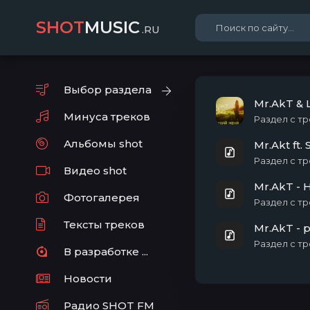
SHOT
MUSIC
.RU
Выбор раздела
Mr.AkT &
Минуса треков
Раздел с тр
Альбомы shot
Раздел с тр
Видео shot
Mr.AkT -
Фотогалерея
Раздел с тр
Тексты треков
Mr.AkT - p
Раздел с тр
В разработке ...
Новости
Радио SHOT FM