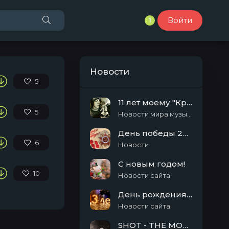
Войти
1
Новости
5
11 лет моему "Кролику"
5
Новости мира музыки
День победы 2025!
6
Новости
С новым годом!
10
Новости сайта
День рождения сайта SHOT-MUSIC.ru
Новости сайта
SHOT - THE MOON EP (2014)