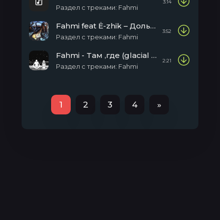
3:14
Раздел с треками: Fahmi
Fahmi feat Ë-zhik – Дольше (Handyman prod.)
3:52
Раздел с треками: Fahmi
Fahmi - Tам ,где (glacial prod.)
2:21
Раздел с треками: Fahmi
1
2
3
4
»