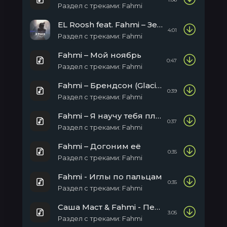
Раздел с треками: Fahmi
EL Roosh feat. Fahmi – Зеркала
4:01
Раздел с треками: Fahmi
Fahmi – Мой ноябрь
0:47
Раздел с треками: Fahmi
Fahmi – Брендсон (Glacial prod.)
0:39
Раздел с треками: Fahmi
Fahmi – Я научу тебя плакать
0:37
Раздел с треками: Fahmi
Fahmi – Догоним её
0:35
Раздел с треками: Fahmi
Fahmi - Иглы по пальцам
0:35
Раздел с треками: Fahmi
Саша Маст & Fahmi - Перевёрнутое (G-ponik prod)
3:05
Раздел с треками: Fahmi