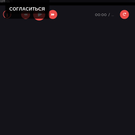
СОГЛАСИТЬСЯ
00:00
…
Новости
11 лет моему "Кролику"
Новости мира музыки
День победы 2025!
Новости
С новым годом!
Новости сайта