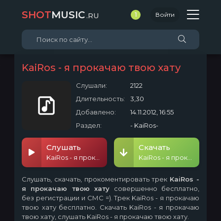
SHOT
MUSIC
.RU
1
Войти
KaiRos - я прокачаю твою хату
Слушали:
2122
Длительность:
3,30
Добавлено:
14.11.2012, 16:55
Раздел:
- KaiRos-
Слушать
Скачать
KaiRos - я прокачаю твою хату
KaiRos - я прокачаю твою хату
Слушать, скачать, прокоментировать трек
KaiRos -
я прокачаю твою хату
совершенно бесплатно,
без регистрации и СМС =). Трек KaiRos - я прокачаю
твою хату бесплатно. Скачать KaiRos - я прокачаю
твою хату, слушать KaiRos - я прокачаю твою хату.