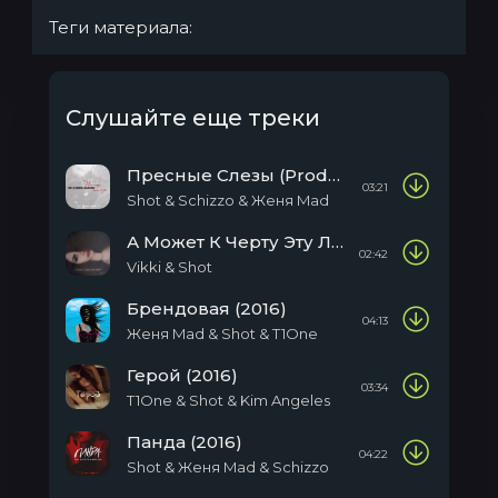
Теги материала:
Слушайте еще треки
Пресные Слезы (Produced By Schizzo)
03:21
Shot & Schizzo & Женя Mad
А Может К Черту Эту Любовь (2016)
02:42
Vikki & Shot
Брендовая (2016)
04:13
Женя Mad & Shot & T1One
Герой (2016)
03:34
T1One & Shot & Kim Angeles
Панда (2016)
04:22
Shot & Женя Mad & Sсhizzo