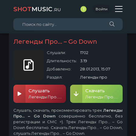
SHOT
MUSIC
.RU
1
Войти
Легенды Про... – Go Down
Слушали:
1702
Длительность:
3:19
Добавлено:
28.01.2013, 15:07
Раздел:
Легенды про
Слушать
Скачать
Легенды Про... – Go Down
Легенды Про... – Go Down
Слушать, скачать, прокоментировать трек
Легенды
Про... – Go Down
совершенно бесплатно, без
регистрации и СМС =). Трек Легенды Про... – Go
Down бесплатно. Скачать Легенды Про... – Go Down,
слушать Легенды Про... – Go Down.