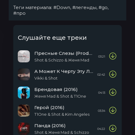
Теги материала:
#Down
,
#легенды
,
#go
,
#про
Слушайте еще треки
Пресные Слезы (Produced By Schizzo)
03:21
Shot & Schizzo & Женя Mad
А Может К Черту Эту Любовь (2016)
02:42
Vikki & Shot
Брендовая (2016)
04:13
Женя Mad & Shot & T1One
Герой (2016)
03:34
T1One & Shot & Kim Angeles
Панда (2016)
04:22
Shot & Женя Mad & Sсhizzo