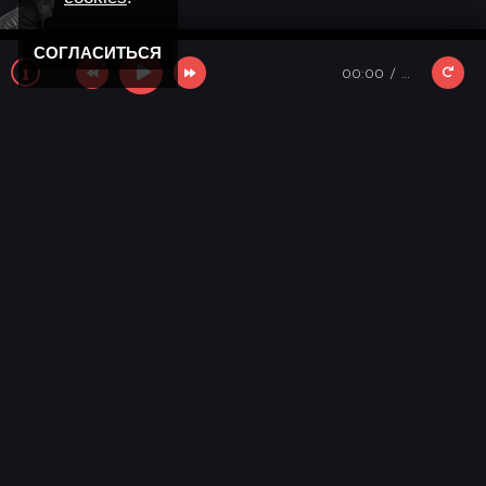
СОГЛАСИТЬСЯ
00:00
…
Новости
11 лет моему "Кролику"
Новости мира музыки
День победы 2025!
Новости
С новым годом!