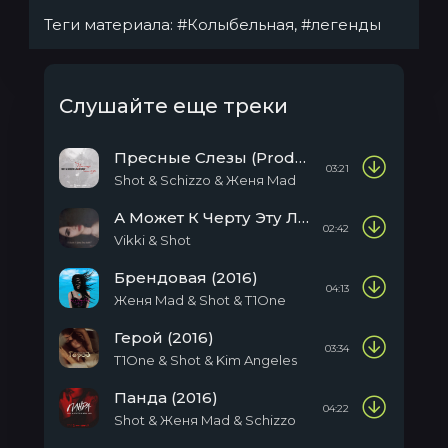
Теги материала:
#Колыбельная
,
#легенды
Слушайте еще треки
Пресные Слезы (Produced By Schizzo)
03:21
Shot & Schizzo & Женя Mad
А Может К Черту Эту Любовь (2016)
02:42
Vikki & Shot
Брендовая (2016)
04:13
Женя Mad & Shot & T1One
Герой (2016)
03:34
T1One & Shot & Kim Angeles
Панда (2016)
04:22
Shot & Женя Mad & Sсhizzo