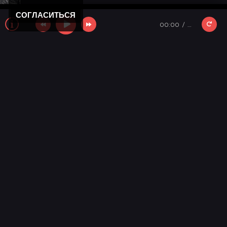
СОГЛАСИТЬСЯ
00:00
…
Новости
11 лет моему "Кролику"
Новости мира музыки
День победы 2025!
Новости
С новым годом!
Новости сайта