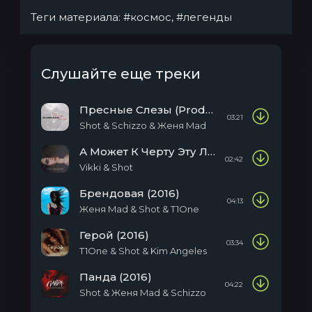
Теги материала:
#космос
,
#легенды
Слушайте еще треки
Пресные Слезы (Produced By Schizzo)
03:21
Shot & Schizzo & Женя Mad
А Может К Черту Эту Любовь (2016)
02:42
Vikki & Shot
Брендовая (2016)
04:13
Женя Mad & Shot & T1One
Герой (2016)
03:34
T1One & Shot & Kim Angeles
Панда (2016)
04:22
Shot & Женя Mad & Sсhizzo