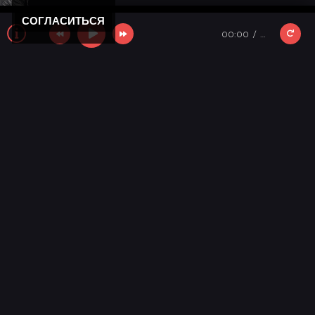
СОГЛАСИТЬСЯ
00:00
…
Новости
11 лет моему "Кролику"
Новости мира музыки
День победы 2025!
Новости
С новым годом!
Новости сайта