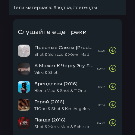
Теги материала:
#лодка
,
#легенды
Слушайте еще треки
Пресные Слезы (Produced By Schizzo)
03:21
Shot & Schizzo & Женя Mad
А Может К Черту Эту Любовь (2016)
02:42
Vikki & Shot
Брендовая (2016)
04:13
Женя Mad & Shot & T1One
Герой (2016)
03:34
T1One & Shot & Kim Angeles
Панда (2016)
04:22
Shot & Женя Mad & Sсhizzo