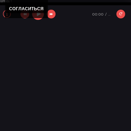
СОГЛАСИТЬСЯ
00:00
…
Новости
11 лет моему "Кролику"
Новости мира музыки
День победы 2025!
Новости
С новым годом!
Новости сайта