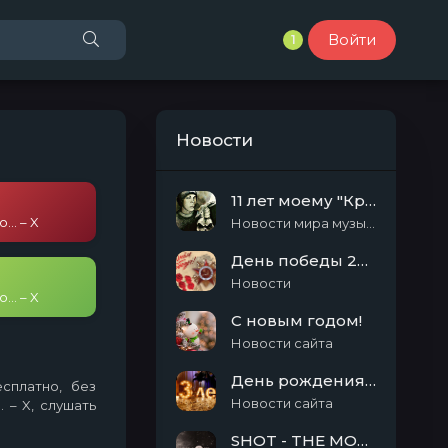
Войти
1
Новости
11 лет моему "Кролику"
.. – X
Новости мира музыки
День победы 2025!
Новости
.. – X
С новым годом!
Новости сайта
День рождения сайта SHOT-MUSIC.ru
сплатно, без
Новости сайта
 – X, слушать
SHOT - THE MOON EP (2014)