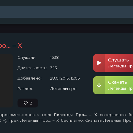
... – X
Слушали:
1638
Слушать
Легенды Про.
Длительность:
3:13
Добавлено:
28.01.2013, 15:05
Скачать
Легенды Про.
Раздел:
Легенды про
2
, прокоментировать трек
Легенды Про... – X
совершенно бе
=). Трек Легенды Про... – X бесплатно. Скачать Легенды Про...