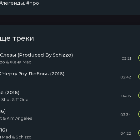
#легенды
,
#про
еще треки
лезы (Produced By Schizzo)
03:21
zzo & Женя Mad
 Черту Эту Любовь (2016)
02:42
 (2016)
04:13
 Shot & T1One
16)
03:34
t & Kim Angeles
16)
04:22
 Mad & Sсhizzo