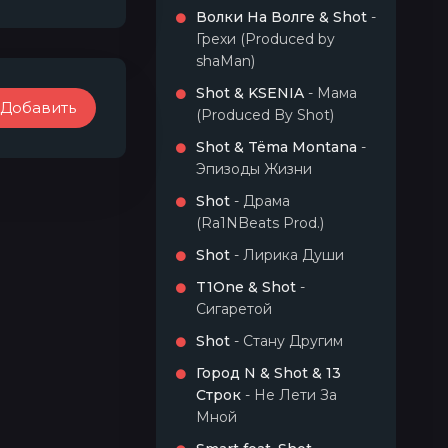
Волки На Волге & Shot
-
Грехи (Produced by
shaMan)
Shot & KSENIA
- Мама
Добавить
(Produced By Shot)
Shot & Tëma Montana
-
Эпизоды Жизни
Shot
- Драма
(Ra1NBeats Prod.)
Shot
- Лирика Души
T1One & Shot
-
Сигаретой
Shot
- Стану Другим
Город N & Shot & 13
Строк
- Не Лети За
Мной