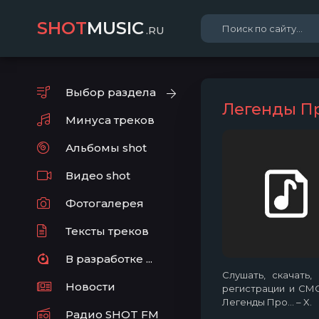
SHOT
MUSIC
.RU
Выбор раздела
Легенды Про
Минуса треков
Альбомы shot
Видео shot
Фотогалерея
Тексты треков
В разработке ...
Слушать, скачать
Новости
регистрации и СМС 
Легенды Про... – X.
Радио SHOT FM