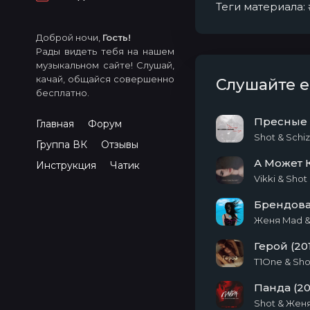
Теги материала:
Доброй ночи,
Гость!
Рады видеть тебя на нашем
музыкальном сайте! Слушай,
качай, общайся совершенно
Слушайте 
бесплатно.
Пресные С
Главная
Форум
Shot & Schi
Группа ВК
Отзывы
А Может К
Инструкция
Чатик
Vikki & Shot
Брендовая
Женя Mad &
Герой (20
T1One & Sho
Панда (20
Shot & Женя