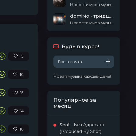
Новости мира музыки
domiNo - тридцать семь
Новости мира музыки
Будь в курсе!
15
10
Новая музыка каждый день!
15
Популярное за
месяц
14
Shot
- Без Адресата
10
(Produced By Shot)