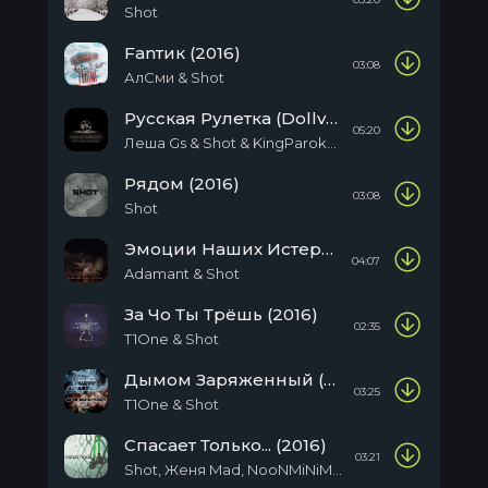
Shot
Fanтик (2016)
03:08
АлСми & Shot
Русская Рулетка (Dollvbill Prod.)
05:20
Леша Gs & Shot & KingParokey Helix
Рядом (2016)
03:08
Shot
Эмоции Наших Истерик (FastTake Prod.)
04:07
Adamant & Shot
За Чо Ты Трёшь (2016)
02:35
T1One & Shot
Дымом Заряженный (2016)
03:25
T1One & Shot
Спасает Только... (2016)
03:21
Shot, Женя Mad, NooNMiNiMuM