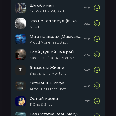
Шлюбимая
02:59
NooNMiNiMuM, Shot
Это не Голливуд (ft. Kaen, Ksenia)
03:52
SHOT
Мир на двоих (Maxwanted Music)
02:43
Proud Alone feat. Shot
Всей Душой За Край
04:07
Karen ТУЗ feat. Ай-Ман & Shot
Эпизоды Жизни
04:00
Shot & Tëma Montana
Остывший кофе
03:44
Антон Батя feat Shot
Одной крови
03:51
T1One & Shot
Без Остатка (feat. Mary)