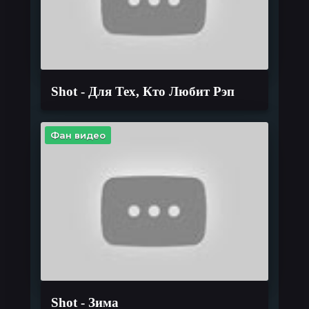
Shot - Для Тех, Кто Любит Рэп
Фан видео
Shot - Зима