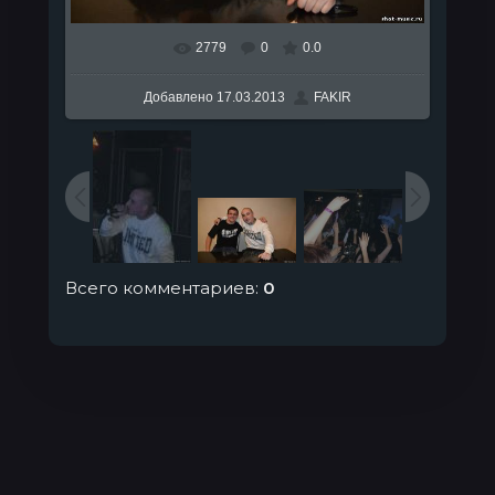
2779
0
0.0
В реальном размере
807x538
/ 55.1Kb
Добавлено
17.03.2013
FAKIR
Всего комментариев
:
0