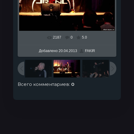
2187
0
5.0
В реальном размере
807x538
/ 72.5Kb
Добавлено
20.04.2013
FAKIR
Всего комментариев
:
0