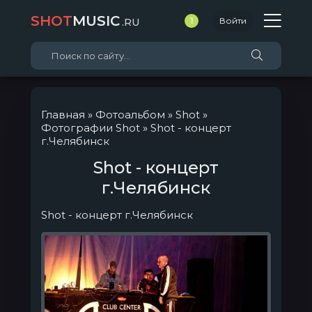
SHOT
MUSIC
.RU
1
Войти
Главная
»
Фотоальбом
»
Shot
»
Фотографии Shot
» Shot - концерт
г.Челябинск
Shot - концерт
г.Челябинск
Shot - концерт г.Челябинск