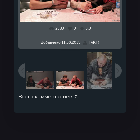
2380
0
0.0
В реальном размере
1280x853
/ 153.9Kb
Добавлено
11.06.2013
FAKIR
Всего комментариев
:
0