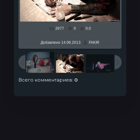
2677
0
0.0
В реальном размере
807x538
/ 83.8Kb
Добавлено
14.06.2013
FAKIR
Всего комментариев
:
0